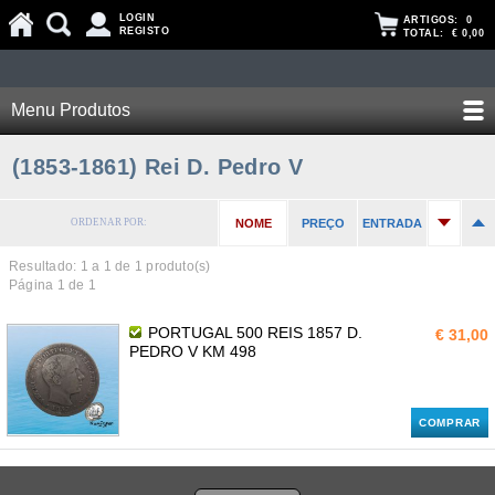
LOGIN
ARTIGOS:
0
REGISTO
TOTAL:
€ 0,00
Menu Produtos
(1853-1861) Rei D. Pedro V
ORDENAR POR:
NOME
PREÇO
ENTRADA
Resultado: 1 a
1
de 1 produto(s)
Página 1 de 1
PORTUGAL 500 REIS 1857 D.
€ 31,00
PEDRO V KM 498
COMPRAR